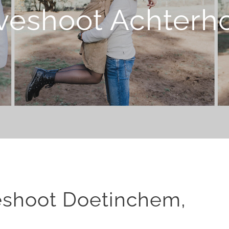
veshoot Achterh
shoot Doetinchem,