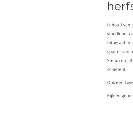
herf
Ik houd van 
vind ik het 
fotograaf in
spat er van a
Stefan en Jil
schieten!
Ook een Love
Kijk en geni