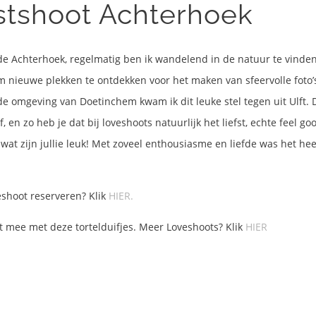
stshoot Achterhoek
de Achterhoek, regelmatig ben ik wandelend in de natuur te vinden
om nieuwe plekken te ontdekken voor het maken van sfeervolle foto’s
 de omgeving van Doetinchem kwam ik dit leuke stel tegen uit Ulft. 
f, en zo heb je dat bij loveshoots natuurlijk het liefst, echte feel goo
l wat zijn jullie leuk! Met zoveel enthousiasme en liefde was het heer
shoot reserveren? Klik
HIER.
et mee met deze tortelduifjes. Meer Loveshoots? Klik
H
IER